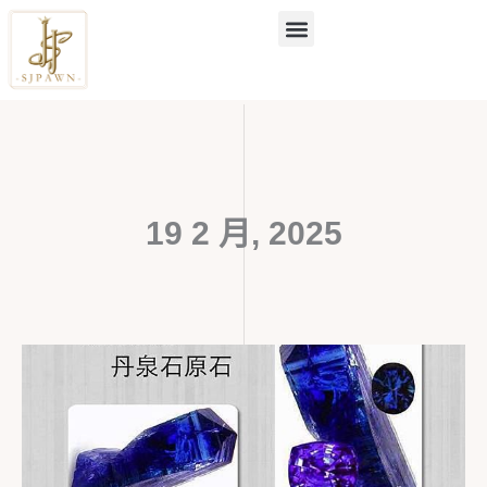
跳
至
主
要
內
容
19 2 月, 2025