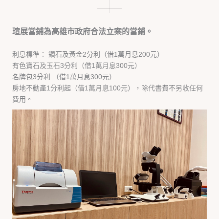
瑄展當鋪為高雄市政府合法立案的當鋪。
利息標準： 鑽石及黃金2分利（借1萬月息200元）
有色寶石及玉石3分利（借1萬月息300元）
名牌包3分利 （借1萬月息300元）
房地不動產1分利起（借1萬月息100元），除代書費不另收任何
費用。