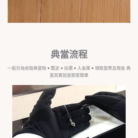
典當流程
一般分為收取典當物 ￭ 鑑定 ￭ 估價 ￭ 入金庫 ￭ 領取當票及現金 典
當其實就是那麼簡單