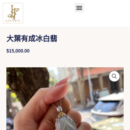
跳
至
主
要
內
容
大葉有成冰白翡
$
15,000.00