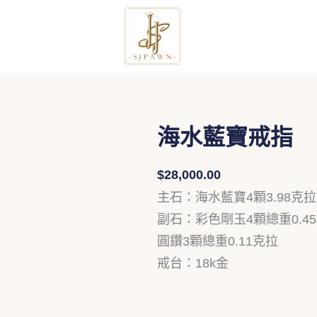
跳
至
主
要
內
容
海水藍寶戒指
$
28,000.00
主石：海水藍寶4顆3.98克拉
副石：彩色剛玉4顆總重0.4
圓鑽3顆總重0.11克拉
戒台：18k金