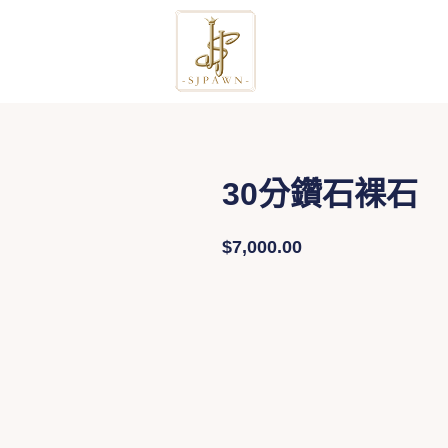
跳
至
主
要
內
容
30分鑽石裸石
$
7,000.00