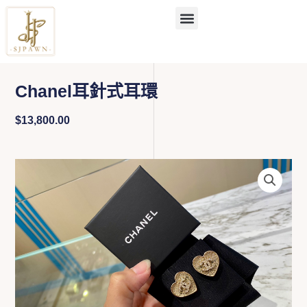
跳
至
主
要
內
容
Chanel耳針式耳環
$
13,800.00